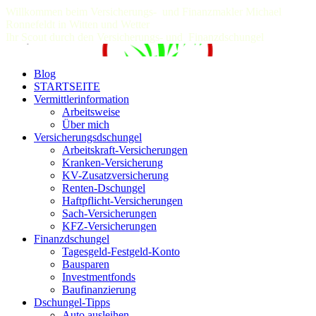
Willkommen beim Versicherungs- und Finanzmakler Michael
Ronnefeldt in Witten und Wetter
Ihr Scout durch den Versicherungs- und Finanzdschungel
Blog
STARTSEITE
Vermittlerinformation
Arbeitsweise
Über mich
Versicherungsdschungel
Arbeitskraft-Versicherungen
Kranken-Versicherung
KV-Zusatzversicherung
Renten-Dschungel
Haftpflicht-Versicherungen
Sach-Versicherungen
KFZ-Versicherungen
Finanzdschungel
Tagesgeld-Festgeld-Konto
Bausparen
Investmentfonds
Baufinanzierung
Dschungel-Tipps
Auto ausleihen