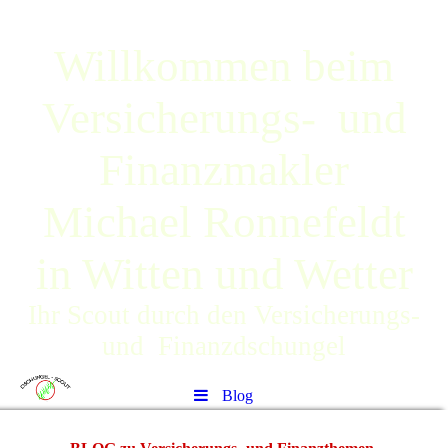
Willkommen beim
Versicherungs- und
Finanzmakler
Michael Ronnefeldt
in Witten und Wetter
Ihr Scout durch den Versicherungs-
und Finanzdschungel
Blog