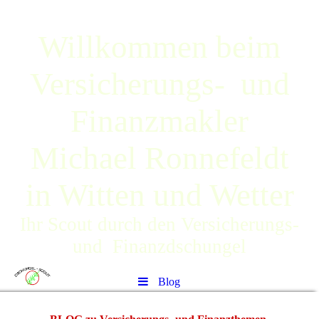
Willkommen beim
Versicherungs- und
Finanzmakler
Michael Ronnefeldt
in Witten und Wetter
Ihr Scout durch den Versicherungs-
und Finanzdschungel
Blog