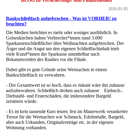
BLOG zu Versicherungs- und Finanzthemen
2026-01-05
Bankschließfach aufgebrochen - Was ist VORHER! zu
beachten?
Die Medien berichten es mehr oder weniger ausführlich. In
Gelsenkirchen haben Verbrecher*innen rund 3.000
Sparkassenschließfächer über Weihnachten aufgebrochen. Der
Ärger und die Angst um den eigenen Schließfachinhalt trieb
viele Kund*innen der Sparkasse unmittelbar nach
Bekanntwerden des Raubes vor die Filiale.
Dabei gibt es gute Gründe seine Wertsachen in einem
Bankschließfach zu verwahren.
- Der Gesamtwert ist so hoch, dass es riskant wäre ihn zuhause
aufzubewahren. Schließlich drohen auch zuhause Einbuch-,
Diebstahl- und Feuerschäden, die insbesondere Bargeld
zerstören würde.
- Es ist kein tausende €uro teurer, fest im Mauerwerk verankerter
Tresor für die Wertsachen wie Schmuck, Edelmetalle, Bargeld,
aber auch Urkunden, Originalverträge etc. in der eigenen
Wohnung vorhanden.