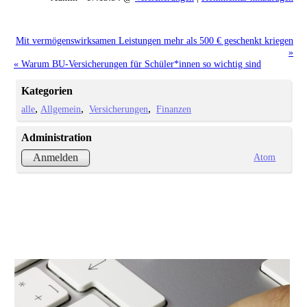
Mit vermögenswirksamen Leistungen mehr als 500 € geschenkt kriegen
»
« Warum BU-Versicherungen für Schüler*innen so wichtig sind
Kategorien
alle
Allgemein
Versicherungen
Finanzen
Administration
Atom
Anmelden