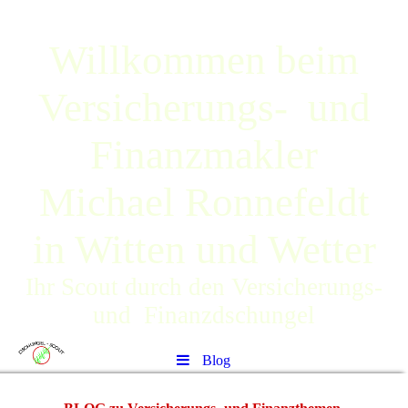
Willkommen beim
Versicherungs- und
Finanzmakler
Michael Ronnefeldt
in Witten und Wetter
Ihr Scout durch den Versicherungs-
und Finanzdschungel
Blog